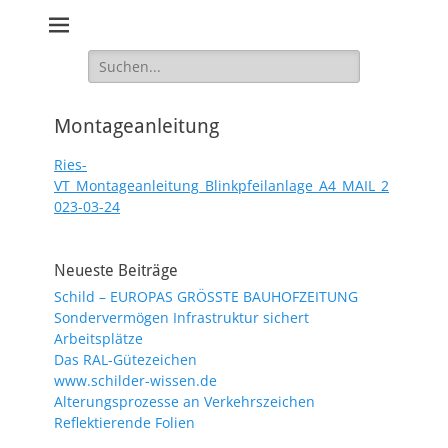
Schilder und Geräte für die Verkehrssicherheit
Suche
nach:
Montageanleitung
Ries-
VT_Montageanleitung_Blinkpfeilanlage_A4_MAIL_2
023-03-24
Neueste Beiträge
Schild – EUROPAS GRÖSSTE BAUHOFZEITUNG
Sondervermögen Infrastruktur sichert
Arbeitsplätze
Das RAL-Gütezeichen
www.schilder-wissen.de
Alterungsprozesse an Verkehrszeichen
Reflektierende Folien